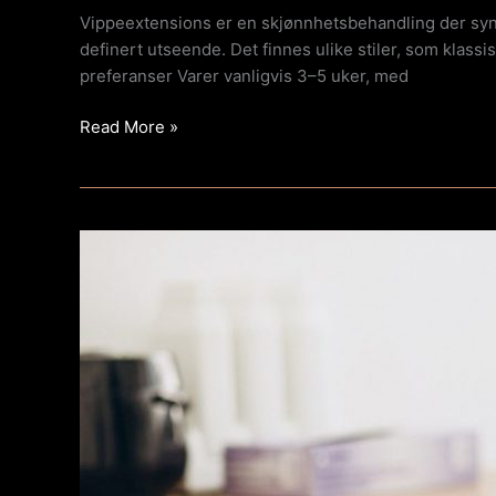
Vippeextensions er en skjønnhetsbehandling der syntet
definert utseende. Det finnes ulike stiler, som klas
preferanser Varer vanligvis 3–5 uker, med
Read More »
Voksing