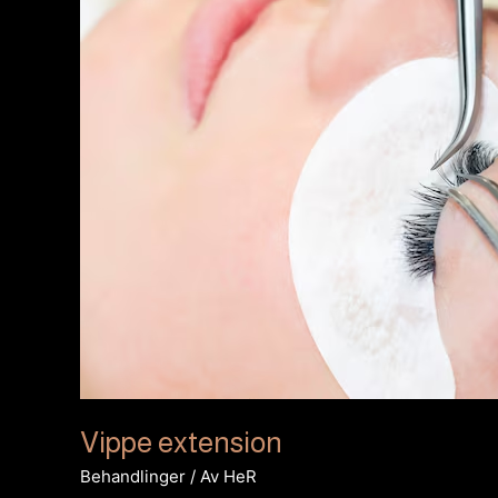
Vippe extension
Behandlinger
/ Av
HeR