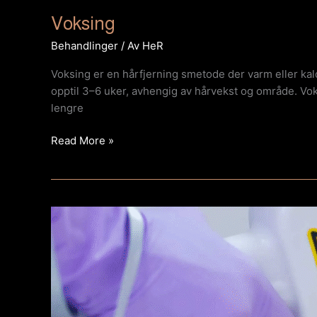
Voksing
Behandlinger
/ Av
HeR
Voksing er en hårfjerning smetode der varm eller kald
opptil 3–6 uker, avhengig av hårvekst og område. Vok
lengre
Read More »
Ipl
shr
e-
light