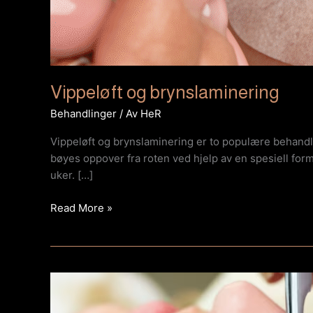
Vippeløft og brynslaminering
Behandlinger
/ Av
HeR
Vippeløft og brynslaminering er to populære behandl
bøyes oppover fra roten ved hjelp av en spesiell form 
uker. […]
Read More »
Vippe
extension