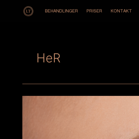
Hopp
rett
BEHANDLINGER
PRISER
KONTAKT
til
innholdet
HeR
Vippeløft
og
brynslaminering