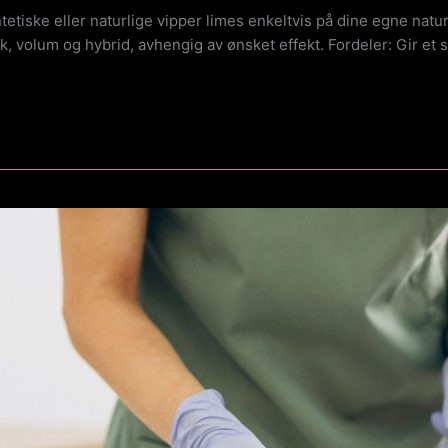
iske eller naturlige vipper limes enkeltvis på dine egne naturli
sisk, volum og hybrid, avhengig av ønsket effekt. Fordeler: Gir 