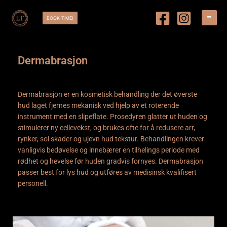
Hopp
rett
BOOK TIME!
til
innholdet
Dermabrasjon
Dermabrasjon er en kosmetisk behandling der det øverste
hud laget fjernes mekanisk ved hjelp av et roterende
instrument med en slipeflate. Prosedyren glatter ut huden og
stimulerer ny cellevekst, og brukes ofte for å redusere arr,
rynker, sol skader og ujevn hud tekstur. Behandlingen krever
vanligvis bedøvelse og innebærer en tilhelings periode med
rødhet og hevelse før huden gradvis fornyes. Dermabrasjon
passer best for lys hud og utføres av medisinsk kvalifisert
personell.