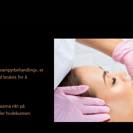
«vampyrbehandling», er
d brukes for å
lasma rikt på
eller hodebunnen.