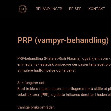
Hopp
rett
BEHANDLINGER
PRISER
KONTAKT
til
innholdet
PRP (vampyr-behandling)
PRP-behandling (Platelet-Rich Plasma), også kjent som 
en medisinsk estetisk prosedyre der pasientens eget blo
stimulere hudfornyelse og hårvekst.
Slik fungerer det:
Blod trekkes fra pasienten, sentrifugeres for å skille ut p
vekstfaktorer (PRP), og dette injiseres deretter i huden 
Vanlige bruksområder: