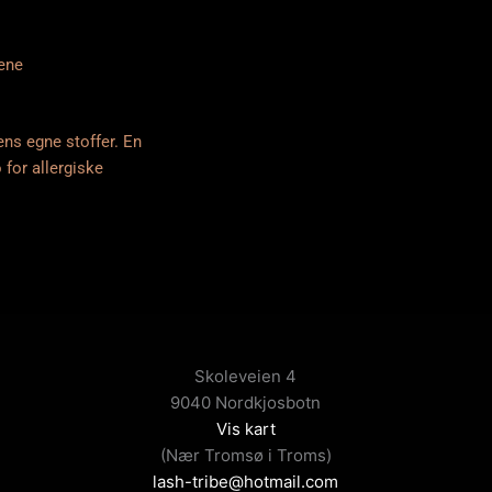
nene
ens egne stoffer. En
o for allergiske
Skoleveien 4
9040 Nordkjosbotn
Vis kart
(Nær Tromsø i Troms)
lash-tribe@hotmail.com