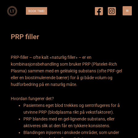
Hopp
rett
BOOK TIME!
til
innholdet
PRP filler
PRP-filler – ofte kalt «naturlig filler» – er en
kombinasjonsbehandling som bruker PRP (Platelet-Rich
Plasma) sammen med en geléaktig substans (ofte PRF-gel
eller en biostimulerende bærer) for å gi både volum og
hudforbedring på en naturlig måte.
Hvordan fungerer det?
Pasientens eget blod trekkes og sentrifugeres for å
utvinne PRP (blodplasma rikt på vekstfaktorer).
PRP blandes med en gel-lignende substans, eller
aktiveres slik at den får en tykkere konsistens.
Blandingen injiseres i ønskede områder, som under